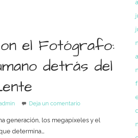
j
on el Fotógrafo:
a
umano detrás del
Lente
admin
Deja un comentario
ma generación, los megapíxeles y el
r que determina…