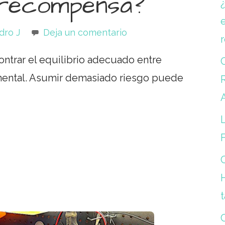
 recompensa?
e
dro J
Deja un comentario
ntrar el equilibrio adecuado entre
ental. Asumir demasiado riesgo puede
R
L
t