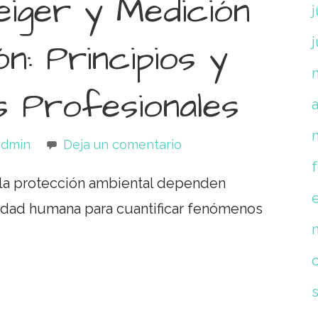
iger y Medición
j
n: Principios y
s Profesionales
a
admin
Deja un comentario
 y la protección ambiental dependen
dad humana para cuantificar fenómenos