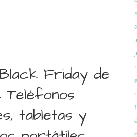
j
j
Black Friday de
a
 Teléfonos
tes, tabletas y
vos portátiles